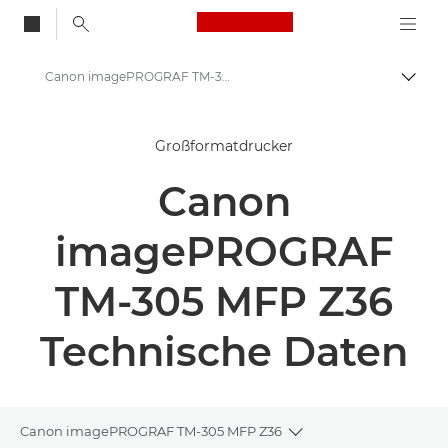
Canon Logo, back to
Canon imagePROGRAF TM-305 MFP Z36 – Großformatdrucker – Technische Daten
Auf B
Canon
Großformatdrucker
Lösungen & Dienstleistungen
Canon
Business-Produkte
High-Quality Large Format Printers for CAD/GIS and Stunning Graphics
imagePROGRAF
imagePROGRAF TM-305 MFP Z36: Überlegener Großformatdruck
TM-305 MFP Z36
Technische Daten
Canon imagePROGRAF TM-305 MFP Z36
Toggle breadcrumbs