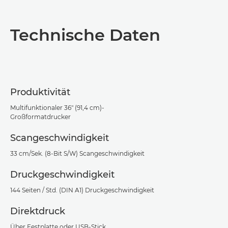
Übersicht
Technische Daten
Technische Daten
Support
Produktivität
PDF-Download
Multifunktionaler 36" (91,4 cm)-
Großformatdrucker
Scangeschwindigkeit
33 cm/Sek. (8-Bit S/W) Scangeschwindigkeit
Druckgeschwindigkeit
144 Seiten / Std. (DIN A1) Druckgeschwindigkeit
Direktdruck
Über Festplatte oder USB-Stick