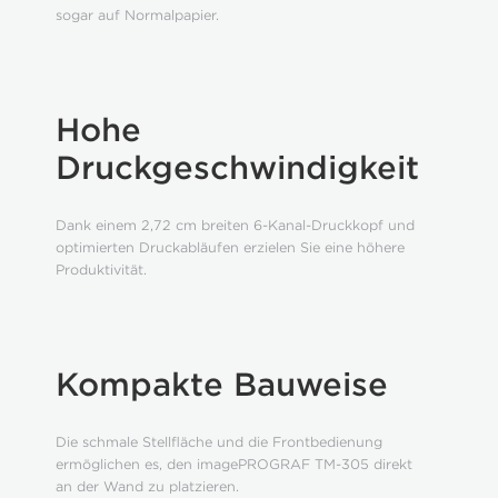
sogar auf Normalpapier.
Hohe
Druckgeschwindigkeit
Dank einem 2,72 cm breiten 6-Kanal-Druckkopf und
optimierten Druckabläufen erzielen Sie eine höhere
Produktivität.
Kompakte Bauweise
Die schmale Stellfläche und die Frontbedienung
ermöglichen es, den imagePROGRAF TM-305 direkt
an der Wand zu platzieren.