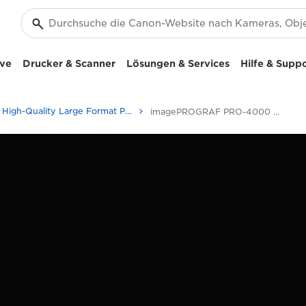
ive
Drucker & Scanner
Lösungen & Services
Hilfe & Supp
High-Quality Large Format Printers for CAD/GIS and Stunning Graphics
imagePROGRAF PRO-4000 - Bürodrucker & Fax