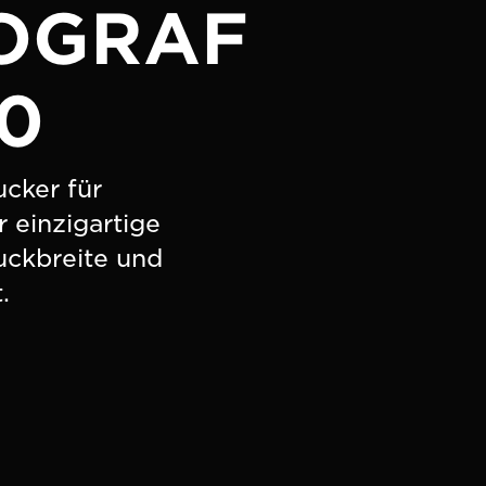
OGRAF
0
cker für
r einzigartige
uckbreite und
.