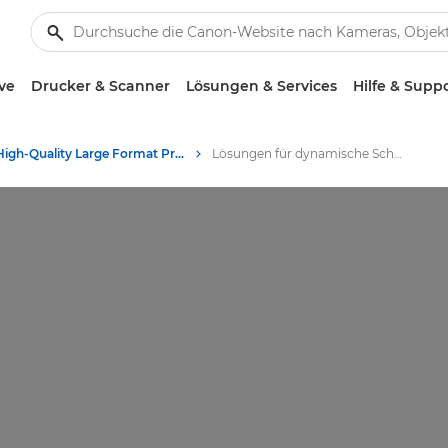
ve
Drucker & Scanner
Lösungen & Services
Hilfe & Supp
High-Quality Large Format Printers for CAD/GIS and Stunning Graphics
Lösungen für dynamische Schilder und Posterdrucke