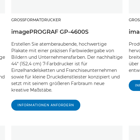
GROSSFORMATDRUCKER
GROS
imagePROGRAF GP-4600S
ima
Erstellen Sie atemberaubende, hochwertige
Prod
Plakate mit einer präzisen Farbwiedergabe von
herv
ige
Bildern und Unternehmensfarben. Der nachhaltige
breit
44“ (152,4 cm) 7-Farbdrucker ist für
über
Einzelhandelsketten und Franchiseunternehmen
entwi
und
sowie für kleine Druckdienstleister konzipiert und
setzt mit seinem größeren Farbraum neue
I
kreative Maßstäbe.
INFORMATIONEN ANFORDERN