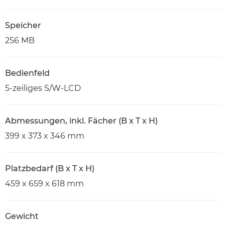
Speicher
256 MB
Bedienfeld
5-zeiliges S/W-LCD
Abmessungen, inkl. Fächer (B x T x H)
399 x 373 x 346 mm
Platzbedarf (B x T x H)
459 x 659 x 618 mm
Gewicht