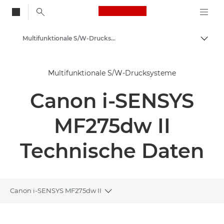
Canon Logo, back to
Multifunktionale S/W-Drucksysteme - Canon Deutschland
Auf B
Canon
Multifunktionale S/W-Drucksysteme
Lösungen & Dienstleistungen
Canon i-SENSYS
Business-Produkte
Business Drucker und Faxgeräte
MF275dw II
Multifunktionale Drucksysteme
Technische Daten
Canon i-SENSYS MF275dw II
Toggle breadcrumbs
Übersicht