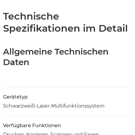
Technische Daten
Technische
Spezifikationen im Detail
Support
PDF-Download
Allgemeine Technischen
Daten
Gerätetyp
Schwarzweiß-Laser-Multifunktionssystem
Verfügbare Funktionen
Drucken, Kopieren, Scannen und Faxen