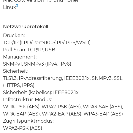
Mac OS X Version 11.7 und höher
3
Linux
Netzwerkprotokoll
Drucken:
TCP/IP (LPD/Port9100/IPP/IPPS/WSD)
Pull-Scan: TCP/IP, USB
Management:
SNMPv1, SNMPv3 (IPv4, IPv6)
Sicherheit:
TLS1.3, IP-Adressfilterung, IEEE802.1x, SNMPv3, SSL
(HTTPS, IPPS)
Sicherheit (kabellos): IEEE802.1x
Infrastruktur-Modus:
WPA-PSK (AES), WPA2-PSK (AES), WPA3-SAE (AES),
WPA-EAP (AES), WPA2-EAP (AES), WPA3-EAP (AES)
Zugriffspunktmodus:
WPA2-PSK (AES)