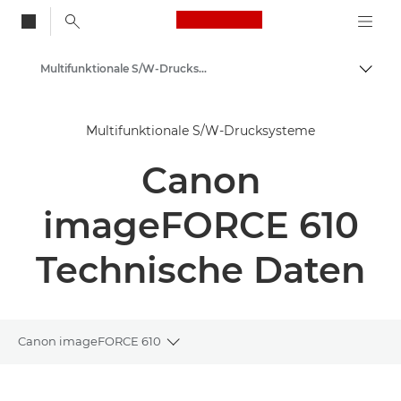
Canon Logo, back to
Multifunktionale S/W-Drucksysteme - Canon Deutschland
Auf B
Canon
Multifunktionale S/W-Drucksysteme
Lösungen & Dienstleistungen
Canon
Business-Produkte
Business Drucker und Faxgeräte
imageFORCE 610
Multifunktionale Drucksysteme
Technische Daten
Canon imageFORCE 610
Toggle breadcrumbs
Übersicht