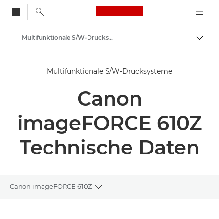
Canon Logo, back to
Multifunktionale S/W-Drucksysteme - Canon Deutschland
Auf B
Canon
Multifunktionale S/W-Drucksysteme
Lösungen & Dienstleistungen
Canon
Business-Produkte
Business Drucker und Faxgeräte
imageFORCE 610Z
Multifunktionale Drucksysteme
Technische Daten
Canon imageFORCE 610Z
Toggle breadcrumbs
Übersicht