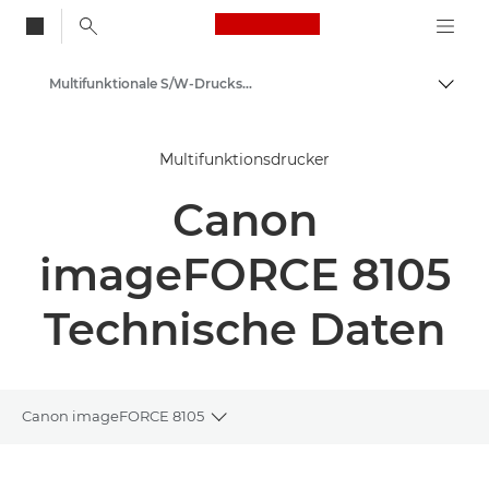
Canon Logo, back to
Multifunktionale S/W-Drucksysteme - Canon Deutschland
Auf B
Canon
Multifunktionsdrucker
Lösungen & Dienstleistungen
Canon
Business-Produkte
Business Drucker und Faxgeräte
imageFORCE 8105
Multifunktionale Drucksysteme
Technische Daten
Canon imageFORCE 8105
Toggle breadcrumbs
Übersicht