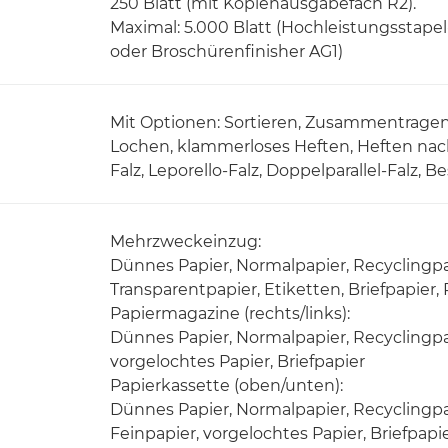
250 Blatt (mit Kopienausgabefach R2).
Maximal: 5.000 Blatt (Hochleistungsstape
oder Broschürenfinisher AG1)
Mit Optionen: Sortieren, Zusammentragen, 
Lochen, klammerloses Heften, Heften nach B
Falz, Leporello-Falz, Doppelparallel-Falz, B
Mehrzweckeinzug:
Dünnes Papier, Normalpapier, Recyclingpap
Transparentpapier, Etiketten, Briefpapier,
Papiermagazine (rechts/links):
Dünnes Papier, Normalpapier, Recyclingpap
vorgelochtes Papier, Briefpapier
Papierkassette (oben/unten):
Dünnes Papier, Normalpapier, Recyclingpap
Feinpapier, vorgelochtes Papier, Briefpapi