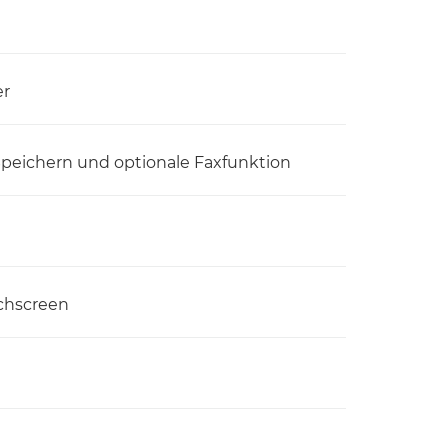
er
Speichern und optionale Faxfunktion
chscreen