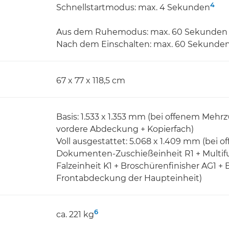
4
Schnellstartmodus: max. 4 Sekunden
Aus dem Ruhemodus: max. 60 Sekunden
Nach dem Einschalten: max. 60 Sekunde
67 x 77 x 118,5 cm
Basis: 1.533 x 1.353 mm (bei offenem Meh
vordere Abdeckung + Kopierfach)
Voll ausgestattet: 5.068 x 1.409 mm (bei 
Dokumenten-Zuschießeinheit R1 + Multifu
Falzeinheit K1 + Broschürenfinisher AG1 +
Frontabdeckung der Haupteinheit)
6
ca. 221 kg