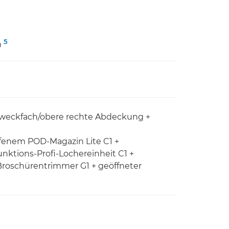
5
n
rzweckfach/obere rechte Abdeckung +
offenem POD-Magazin Lite C1 +
nktions-Profi-Lochereinheit C1 +
 Broschürentrimmer G1 + geöffneter