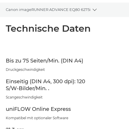
Canon imageRUNNER ADVANCE EQ80 6275i
Toggle breadcr
Übersicht
Technische Daten
Technische Daten
Support
Bis zu 75 Seiten/Min. (DIN A4)
Druckgeschwindigkeit
Einseitig (DIN A4, 300 dpi): 120
S/W-Bilder/Min. .
Scangeschwindigkeit
uniFLOW Online Express
Kompatibel mit optionaler Software