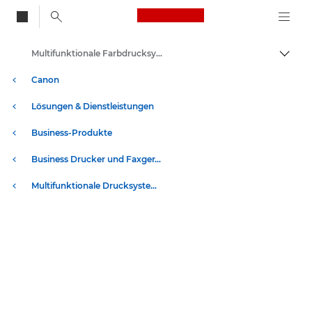
Canon Logo, back to
Multifunktionale Farbdrucksysteme - Canon Deutschland
Auf B
Canon
Lösungen & Dienstleistungen
Business-Produkte
Business Drucker und Faxgeräte
Multifunktionale Drucksysteme