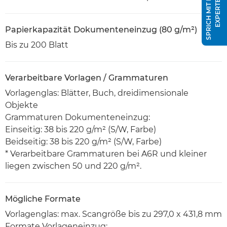
S
P
R
I
C
H
M
I
T
E
I
N
E
M
E
X
P
E
R
T
E
N
Papierkapazität Dokumenteneinzug (80 g/m²)
Bis zu 200 Blatt
Verarbeitbare Vorlagen / Grammaturen
Vorlagenglas: Blätter, Buch, dreidimensionale
Objekte
Grammaturen Dokumenteneinzug:
Einseitig: 38 bis 220 g/m² (S/W, Farbe)
Beidseitig: 38 bis 220 g/m² (S/W, Farbe)
* Verarbeitbare Grammaturen bei A6R und kleiner
liegen zwischen 50 und 220 g/m².
Mögliche Formate
Vorlagenglas: max. Scangröße bis zu 297,0 x 431,8 mm
Formate Vorlageneinzug: