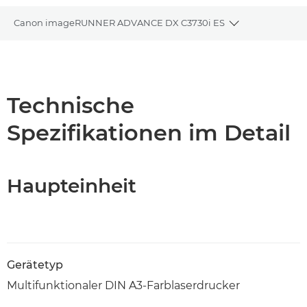
Canon imageRUNNER ADVANCE DX C3730i ES
Toggle breadc
Übersicht
Technische Daten
Technische
Spezifikationen im Detail
Support
PDF-Download
Haupteinheit
Gerätetyp
Multifunktionaler DIN A3-Farblaserdrucker