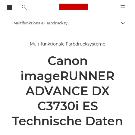
Canon Logo, back to
Multifunktionale Farbdrucksysteme - Canon Deutschland
Auf B
Canon
Multifunktionale Farbdrucksysteme
Lösungen & Dienstleistungen
Canon
Business-Produkte
Business Drucker und Faxgeräte
imageRUNNER
Multifunktionale Drucksysteme
ADVANCE DX
C3730i ES
Technische Daten