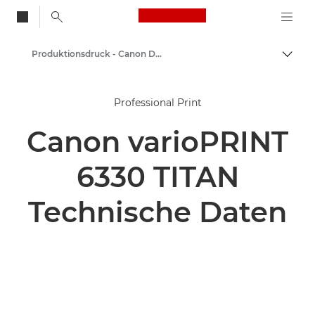
Canon Logo, back to
Produktionsdruck - Canon Deutschland
Auf B
Canon
Professional Print
Lösungen & Dienstleistungen
Canon varioPRINT
Business-Produkte
6330 TITAN
Technische Daten