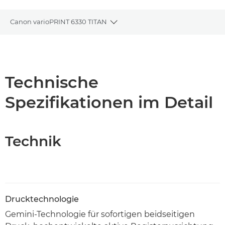
Canon varioPRINT 6330 TITAN
Toggle breadcrumbs
Übersicht
Technische Daten
Technische
Spezifikationen im Detail
PDF-Download
Technik
Drucktechnologie
Gemini-Technologie für sofortigen beidseitigen