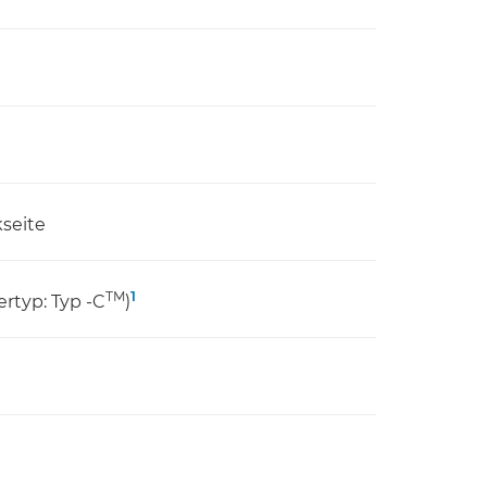
kseite
1
TM
ertyp: Typ -C
)