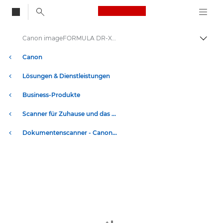
Canon Logo, back to
Canon imageFORMULA DR-X10C - Dokumentenscanner
Auf B
Canon
Lösungen & Dienstleistungen
Business-Produkte
Scanner für Zuhause und das Büro
Dokumentenscanner - Canon Deutschland