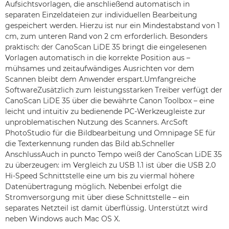
Aufsichtsvorlagen, die anschließend automatisch in
separaten Einzeldateien zur individuellen Bearbeitung
gespeichert werden. Hierzu ist nur ein Mindestabstand von 1
cm, zum unteren Rand von 2 cm erforderlich. Besonders
praktisch: der CanoScan LiDE 35 bringt die eingelesenen
Vorlagen automatisch in die korrekte Position aus –
mühsames und zeitaufwändiges Ausrichten vor dem
Scannen bleibt dem Anwender erspart.Umfangreiche
SoftwareZusätzlich zum leistungsstarken Treiber verfügt der
CanoScan LiDE 35 über die bewährte Canon Toolbox – eine
leicht und intuitiv zu bedienende PC-Werkzeugleiste zur
unproblematischen Nutzung des Scanners. ArcSoft
PhotoStudio für die Bildbearbeitung und Omnipage SE für
die Texterkennung runden das Bild ab.Schneller
AnschlussAuch in puncto Tempo weiß der CanoScan LiDE 35
zu überzeugen: im Vergleich zu USB 1.1 ist über die USB 2.0
Hi-Speed Schnittstelle eine um bis zu viermal höhere
Datenübertragung möglich. Nebenbei erfolgt die
Stromversorgung mit über diese Schnittstelle – ein
separates Netzteil ist damit überflüssig. Unterstützt wird
neben Windows auch Mac OS X.