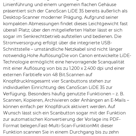
Linienführung und einem ungemein flachen Gehäuse
präsentiert sich der CanoScan LiDE 35 bereits äußerlich als
Desktop-Scanner moderner Prägung. Aufgrund seiner
kompakten Abmessungen findet dieses Leichtgewicht fast
überall Platz; über den mitgelieferten Halter lässt er sich
sogar im Senkrechtbetrieb aufstellen und bedienen. Die
Stromversorgung erfolgt über die integrierte USB-
Schnittstelle – umständliche Netzkabel sind nicht länger
notwendig.Hohe AuflösungDie von Canon entwickelte LiDE-
Technologie ermöglicht eine hervorragende Scanqualität
mit einer Auflösung von bis zu 1.200 x 2.400 dpi und einer
externen Farbtiefe von 48 Bit.Scannen auf
KnopfdruckInsgesamt vier Scanbuttons stehen zur
individuellen Einrichtung des CanoScan LiDE 35 zur
Verfügung. Besonders häufig genutzte Funktionen – z. B.
Scannen, Kopieren, Archivieren oder Anhängen an E-Mails –
können einfach per Knopfdruck aktiviert werden. Auf
Wunsch lässt sich ein Scanbutton sogar mit der Funktion
zur automatischen Konvertierung der Vorlage ins PDF-
Format belegen.Fast-Multi-Scan-FunktionMit dieser
Funktion scannen Sie in einem Durchgang bis zu zehn