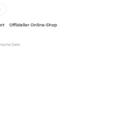
ort
Offizieller Online-Shop
ONYX RIP -- Technische Daten - Großformatdruck