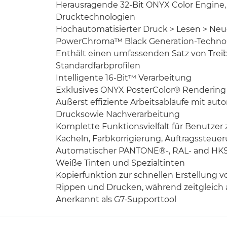
Herausragende 32-Bit ONYX Color Engine, 
Drucktechnologien
Hochautomatisierter Druck > Lesen > Neue
PowerChroma™ Black Generation-Technol
Enthält einen umfassenden Satz von Trei
Standardfarbprofilen
Intelligente 16-Bit™ Verarbeitung
Exklusives ONYX PosterColor® Rendering
Äußerst effiziente Arbeitsabläufe mit aut
Drucksowie Nachverarbeitung
Komplette Funktionsvielfalt für Benutzer
Kacheln, Farbkorrigierung, Auftragssteue
Automatischer PANTONE®-, RAL- and HK
Weiße Tinten und Spezialtinten
Kopierfunktion zur schnellen Erstellung v
Rippen und Drucken, während zeitgleich 
Anerkannt als G7-Supporttool