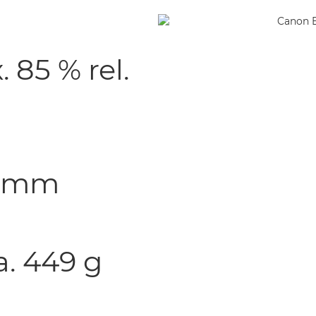
. 85 % rel.
,8 mm
a. 449 g