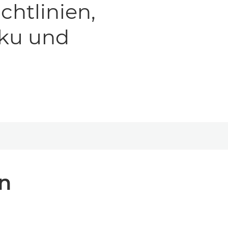
chtlinien,
kku und
n