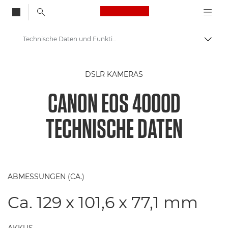
Canon Logo, back to
Technische Daten und Funktionen - Canon EOS 4000D
Auf B
Canon
DSLR KAMERAS
Digitale Kompaktkameras
CANON EOS 4000D
Canon EOS 4000D
TECHNISCHE DATEN
ABMESSUNGEN (CA.)
Ca. 129 x 101,6 x 77,1 mm