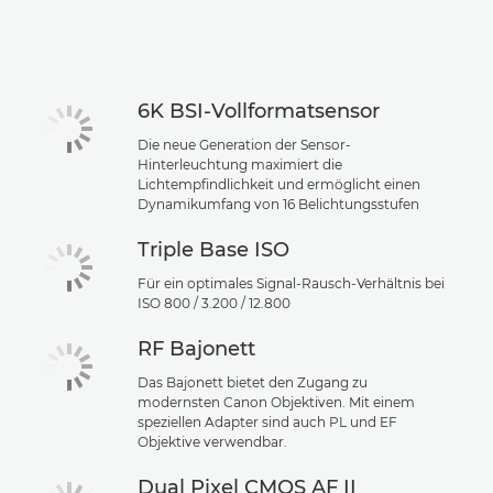
Technische Daten
Support
6K BSI-Vollformatsensor
Die neue Generation der Sensor-
Hinterleuchtung maximiert die
Lichtempfindlichkeit und ermöglicht einen
Dynamikumfang von 16 Belichtungsstufen
Triple Base ISO
Für ein optimales Signal-Rausch-Verhältnis bei
ISO 800 / 3.200 / 12.800
RF Bajonett
Das Bajonett bietet den Zugang zu
modernsten Canon Objektiven. Mit einem
speziellen Adapter sind auch PL und EF
Objektive verwendbar.
Dual Pixel CMOS AF II