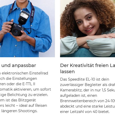
t und anpassbar
Der Kreativität freien L
lassen
 elektronischen Einstellrad
ich die Einstellungen
Das Speedlite EL-10 ist dein
en oder die E-TTL II
zuverlässiger Begleiter als dra
tomatik aktivieren, um sofort
Kamerablitz, der in nur 1,5 Se
tige Belichtung zu erzielen.
aufgeladen ist, einen
m ist das Blitzgerät
Brennweitenbereich von 24-
s leicht – ideal auf Reisen
abdeckt und eine starke Leist
i längeren Shootings.
einer Leitzahl von 40 bietet.