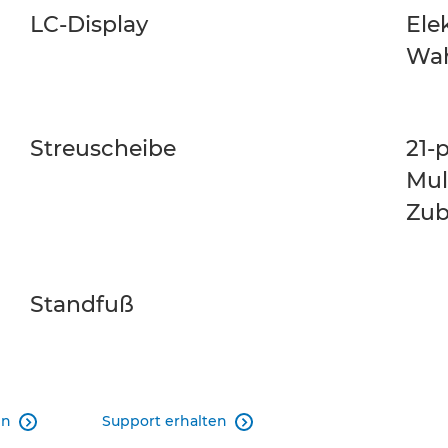
LC-Display
Ele
Wah
Streuscheibe
21-
Mul
Zub
Standfuß
en
Support erhalten

