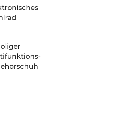
ktronisches
lrad
poliger
tifunktions-
ehörschuh