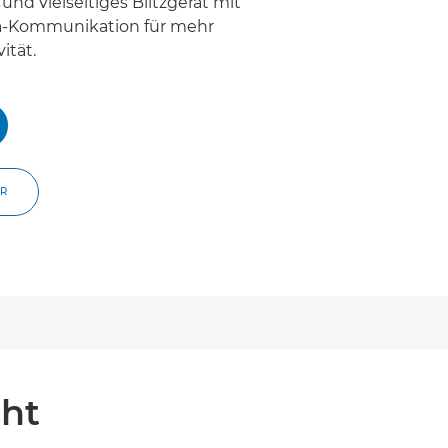
und vielseitiges Blitzgerät mit
a-Kommunikation für mehr
ität.
ER
cht