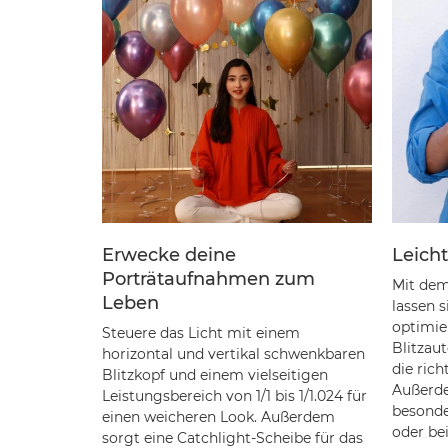
Erwecke deine
Leich
Porträtaufnahmen zum
Mit dem
Leben
lassen s
optimier
Steuere das Licht mit einem
Blitzau
horizontal und vertikal schwenkbaren
die rich
Blitzkopf und einem vielseitigen
Außerde
Leistungsbereich von 1/1 bis 1/1.024 für
besonder
einen weicheren Look. Außerdem
oder be
sorgt eine Catchlight-Scheibe für das