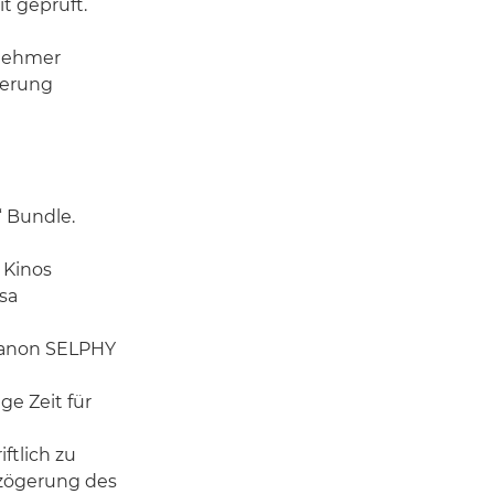
t geprüft.
lnehmer
rierung
“ Bundle.
 Kinos
sa
Canon SELPHY
e Zeit für
ftlich zu
rzögerung des