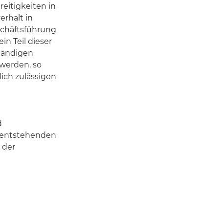
eitigkeiten in
rhalt in
schäftsführung
in Teil dieser
tändigen
 werden, so
lich zulässigen
d
n entstehenden
 der