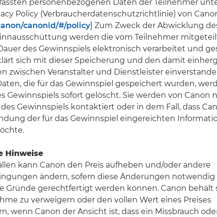
rfassten personenbezogenen Daten der Teilnehmer unte
cy Policy (Verbraucherdatenschutzrichtlinie) von Cano
canon/canonid/#/policy
] Zum Zweck der Abwicklung de
innausschüttung werden die vom Teilnehmer mitgetei
Dauer des Gewinnspiels elektronisch verarbeitet und ge
klärt sich mit dieser Speicherung und den damit einhe
 zwischen Veranstalter und Dienstleister einverstande
Daten, die für das Gewinnspiel gespeichert wurden, wer
s Gewinnspiels sofort gelöscht. Sie werden von Canon 
es Gewinnspiels kontaktiert oder in dem Fall, dass Ca
ndung der für das Gewinnspiel eingereichten Informati
öchte.
e Hinweise
llen kann Canon den Preis aufheben und/oder andere
ngungen ändern, sofern diese Änderungen notwendig 
he Gründe gerechtfertigt werden können. Canon behält 
nahme zu verweigern oder den vollen Wert eines Preises
n, wenn Canon der Ansicht ist, dass ein Missbrauch ode