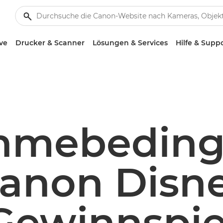
ve
Drucker & Scanner
Lösungen & Services
Hilfe & Supp
ahmebedin
anon Disn
Gewinnspie