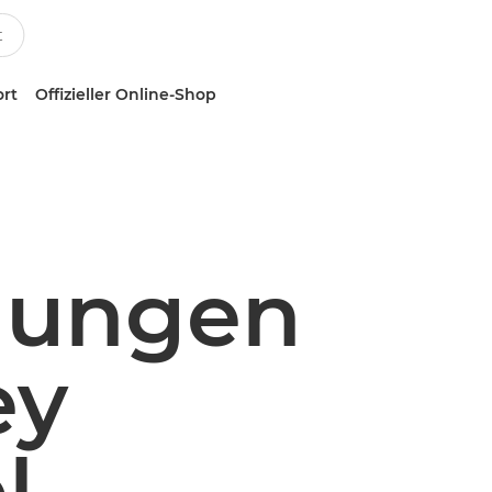
ort
Offizieller Online-Shop
gungen
ey
l