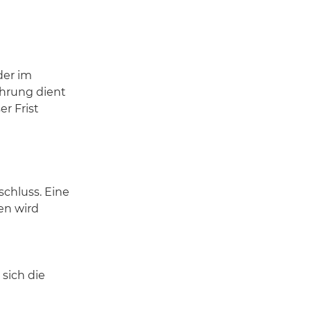
der im
ahrung dient
r Frist
chluss. Eine
en wird
sich die