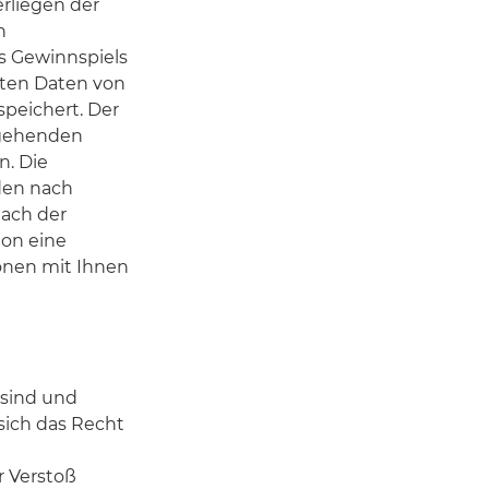
rliegen der
n
s Gewinnspiels
lten Daten von
speichert. Der
rgehenden
n. Die
den nach
nach der
non eine
onen mit Ihnen
sind und
sich das Recht
r Verstoß