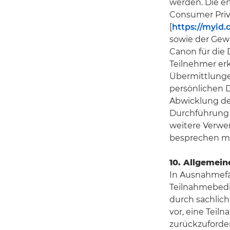
werden. Die e
Consumer Priva
[
https://myid.
sowie der Gew
Canon für die 
Teilnehmer er
Übermittlungen
persönlichen 
Abwicklung de
Durchführung d
weitere Verwe
besprechen m
10. Allgemein
In Ausnahmefä
Teilnahmebedi
durch sachlic
vor, eine Teil
zurückzuforder