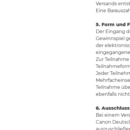
Versands ents
Eine Barauszah
5. Form und F
Der Eingang de
Gewinnspiel ge
der elektronis
eingegangene 
Zur Teilnahme a
Teilnahmeformu
Jeder Teilneh
Mehrfacheinse
Teilnahme übe
ebenfalls nicht
6. Ausschluss
Bei einem Ver
Canon Deutsch
auszuschließe