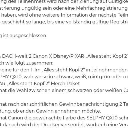
ung des Teilnehmers wird nach der Ziehung auf Gültigkei
istrierung ungültig sein oder eine Mehrfachregistrierung
 haben, wird ohne weitere Information der nächste Tei
s geschieht so lange, bis eine vollständig gültige Regist
 ist ausgeschlossen.
 DACH-weit 2 Canon X Disney/PIXAR „Alles steht Kopf 2
ich wie folgt zusammen:
heine für den Film „Alles steht Kopf 2“ in teilnehmenden
PHY QX10, wahlweise in schwarz, weiß, mintgrün oder ro
XAR „Alles steht Kopf 2“ Merch Paket
hat die Wahl zwischen einem schwarzen oder weißen 
at nach der schriftlichen Gewinnbenachrichtigung 2 Tag
dung, ob er den Gewinn annehmen möchte.
hat Canon die gewünschte Farbe des SELPHY QX10 schri
t danach wird der Drucker versendet, wodurch eine Ve