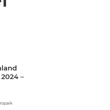
hland
2024 –
uropark