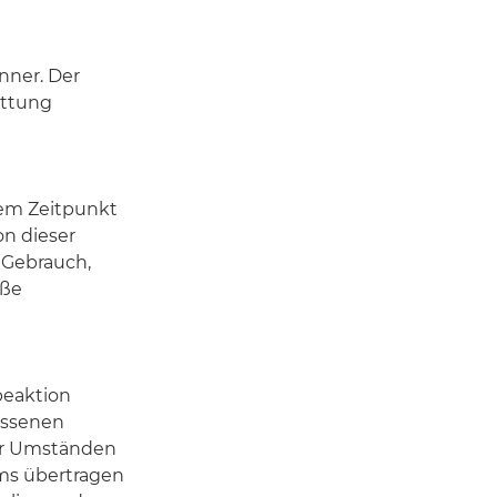
nner. Der
üttung
dem Zeitpunkt
n dieser
 Gebrauch,
äße
beaktion
assenen
er Umständen
ums übertragen