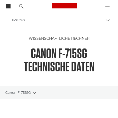
Canon Logo, back to
F-715SG
Auf B
Canon
WISSENSCHAFTLICHE RECHNER
Rechner
CANON F-715SG
Wissenschaftliche Rechner
TECHNISCHE DATEN
Canon F-715SG
Toggle breadcrumbs
Übersicht