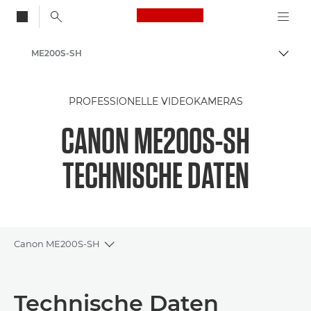
Canon Logo, back to
ME200S-SH
Auf B
Canon
PROFESSIONELLE VIDEOKAMERAS
CANON ME200S-SH
TECHNISCHE DATEN
Canon ME200S-SH
Toggle breadcrumbs
Übersicht
Technische Daten