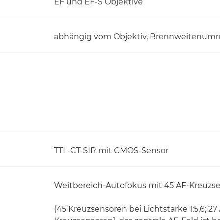
EF und EF-S Objektive
abhängig vom Objektiv, Brennweitenumre
TTL-CT-SIR mit CMOS-Sensor
Weitbereich-Autofokus mit 45 AF-Kreuzs
(45 Kreuzsensoren bei Lichtstärke 1:5,6; 27