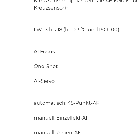
Kreuzsensoren], das zentrale AF-Feld ist bei
Kreuzsensor)¹
LW -3 bis 18 (bei 23 °C und ISO 100)
AI Focus
One-Shot
AI-Servo
automatisch: 45-Punkt-AF
manuell: Einzelfeld-AF
manuell: Zonen-AF