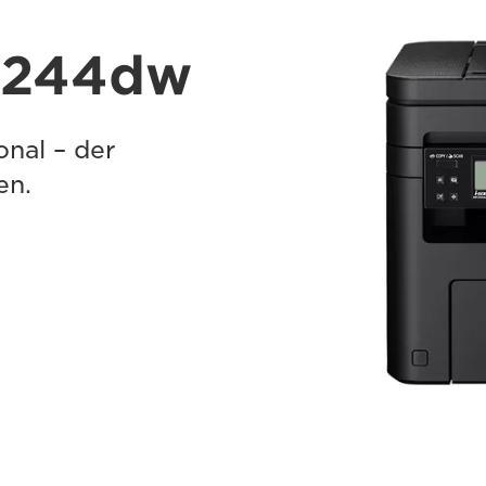
F244dw
onal – der
en.