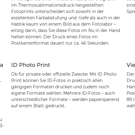
im Thermosublimationsdruck hergestellten
sind
Fotoprints unterscheiden sich sowohl in der
Spr
exzellenten Farbabstufung und -tiefe als auch in der
Habtik kaum von einem Bild aus dem Fotolabor –
einzig darin, dass Sie diese Fotos im Nu in der Hand
halten können. Der Druck eines Fotos im
Postkartenformat dauert nur ca. 46 Sekunden.
ra
ID Photo Print
Vi
Ob für private oder offizielle Zwecke: Mit ID Photo
Der
Print können Sie ID-Fotos in praktisch allen
Dru
-
gängigen Formaten drucken und zudem noch
Han
eigene Formate wählen. Mehrere ID-Fotos – auch
Pos
unterschiedlicher Formate – werden papiersparend
89 
auf einem Blatt gedruckt.
wäh
u
B-