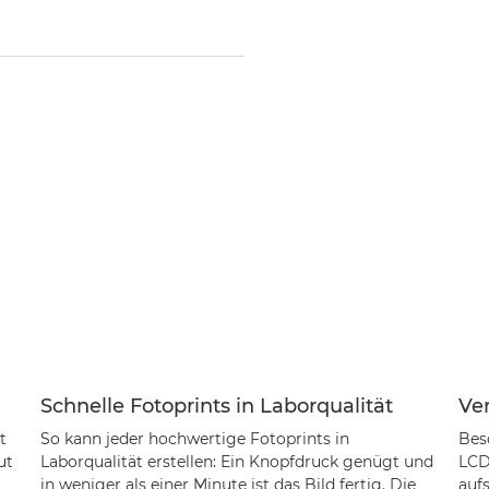
Schnelle Fotoprints in Laborqualität
Ver
t
So kann jeder hochwertige Fotoprints in
Beso
ut
Laborqualität erstellen: Ein Knopfdruck genügt und
LCD
in weniger als einer Minute ist das Bild fertig. Die
aufs