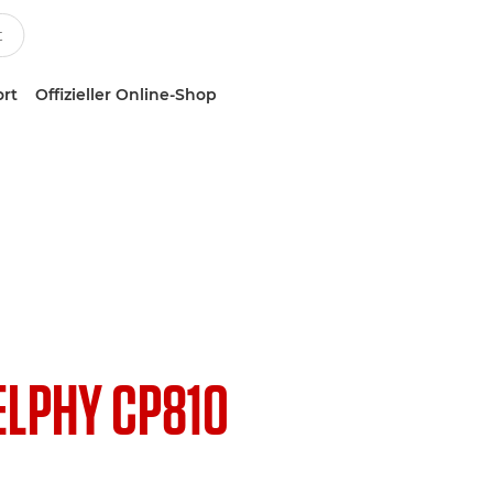
ort
Offizieller Online-Shop
ELPHY CP810