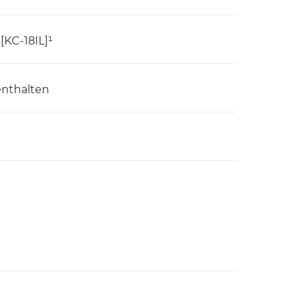
 [KC-18IL]¹
enthalten