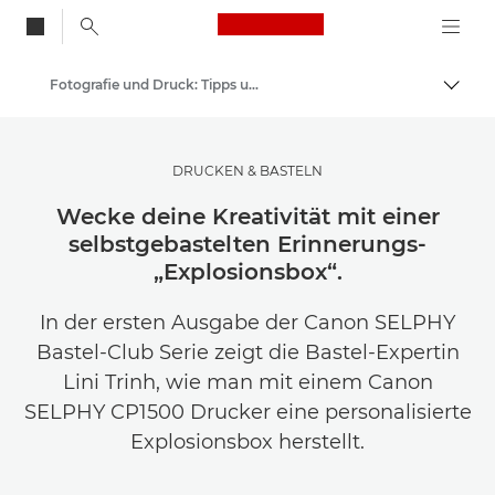
Canon Logo, back to
Fotografie und Druck: Tipps und Techniken
Auf B
Canon
Lasse dich inspirieren | Tipps zur Fotografie und zum Drucken sowie Kaufratgeber
DRUCKEN & BASTELN
Wecke deine Kreativität mit einer
selbstgebastelten Erinnerungs-
„Explosionsbox“.
In der ersten Ausgabe der Canon SELPHY
Bastel-Club Serie zeigt die Bastel-Expertin
Lini Trinh, wie man mit einem Canon
SELPHY CP1500 Drucker eine personalisierte
Explosionsbox herstellt.