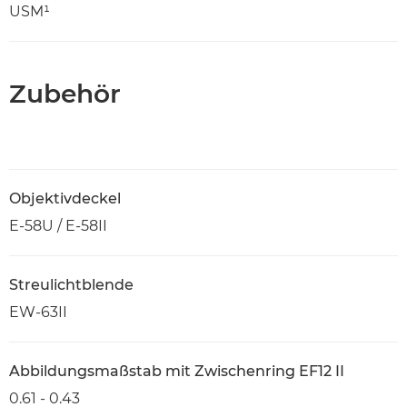
USM¹
Zubehör
Objektivdeckel
E-58U / E-58II
Streulichtblende
EW-63II
Abbildungsmaßstab mit Zwischenring EF12 II
0.61 - 0.43