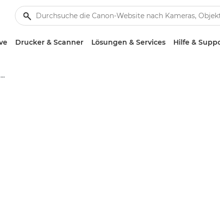
ve
Drucker & Scanner
Lösungen & Services
Hilfe & Supp
Canon EF 75-300mm f/4-5.6 III - Objektive – Kamera- & Foto-Objektive