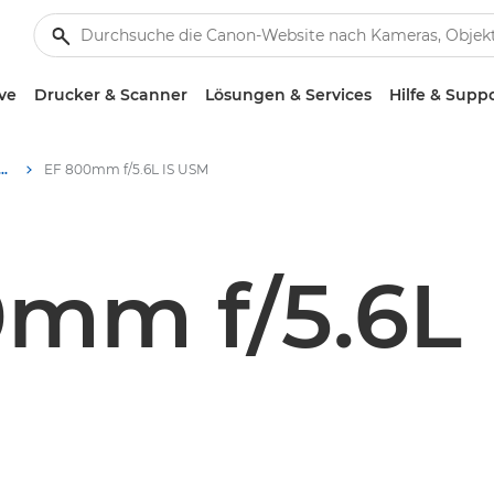
ve
Drucker & Scanner
Lösungen & Services
Hilfe & Supp
 f/5.6L IS USM - Objektive – Kamera- & Foto-Objektive
EF 800mm f/5.6L IS USM
mm f/5.6L