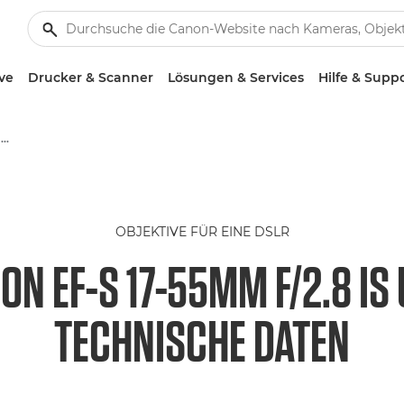
ve
Drucker & Scanner
Lösungen & Services
Hilfe & Supp
Canon EF-S 17-55mm f/2.8 IS USM - Lenses - Camera & Photo lenses
OBJEKTIVE FÜR EINE DSLR
ON EF-S 17-55MM F/2.8 IS
TECHNISCHE DATEN