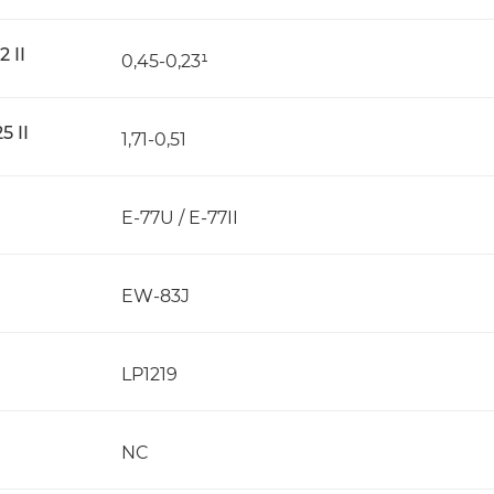
 II
0,45-0,23¹
 II
1,71-0,51
E-77U / E-77II
EW-83J
LP1219
NC