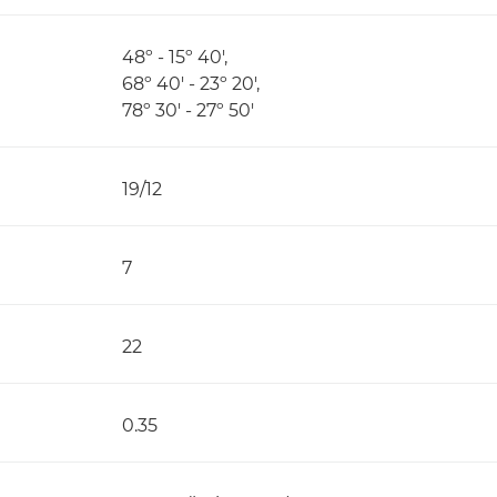
48º - 15º 40',
68º 40' - 23º 20',
78º 30' - 27º 50'
19/12
7
22
0.35