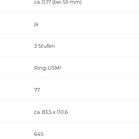
ca. 0,17 (bei 55 mm)
ja
3 Stufen
Ring-USM¹
77
ca. 83,5 x 110,6
645