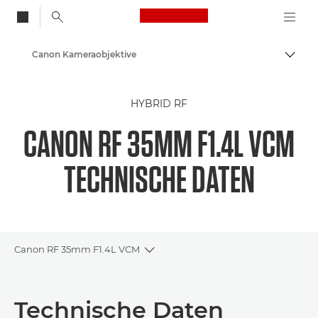
Canon Logo, back to
Canon Kameraobjektive
Auf B
Canon
HYBRID RF
CANON RF 35MM F1.4L VCM
TECHNISCHE DATEN
Canon RF 35mm F1.4L VCM
Toggle breadcrumbs
Übersicht
Technische Daten