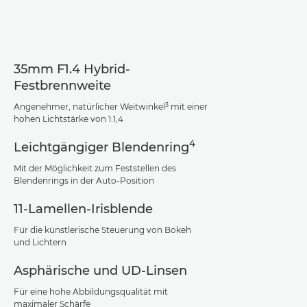
Technische Daten
Support
35mm F1.4 Hybrid-
Festbrennweite
3
Angenehmer, natürlicher Weitwinkel
mit einer
hohen Lichtstärke von 1:1,4
4
Leichtgängiger Blendenring
Mit der Möglichkeit zum Feststellen des
Blendenrings in der Auto-Position
11-Lamellen-Irisblende
Für die künstlerische Steuerung von Bokeh
und Lichtern
Asphärische und UD-Linsen
Für eine hohe Abbildungsqualität mit
maximaler Schärfe