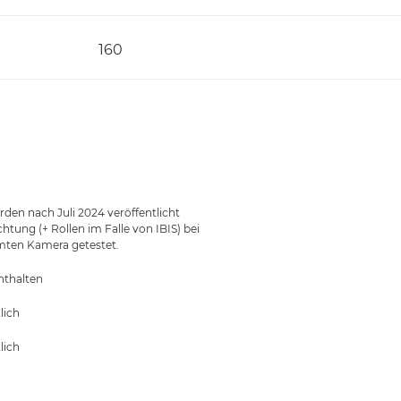
160
en nach Juli 2024 veröffentlicht
ung (+ Rollen im Falle von IBIS) bei
ten Kamera getestet.
nthalten
lich
lich