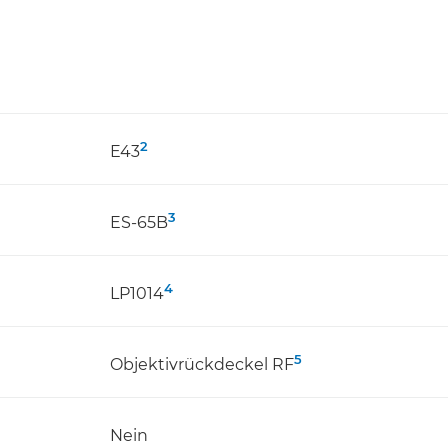
2
E43
3
ES-65B
4
LP1014
5
Objektivrückdeckel RF
Nein