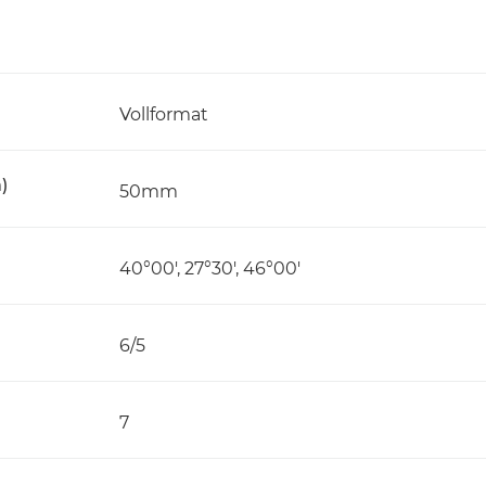
Vollformat
)
50mm
40°00′, 27°30′, 46°00′
6/5
7