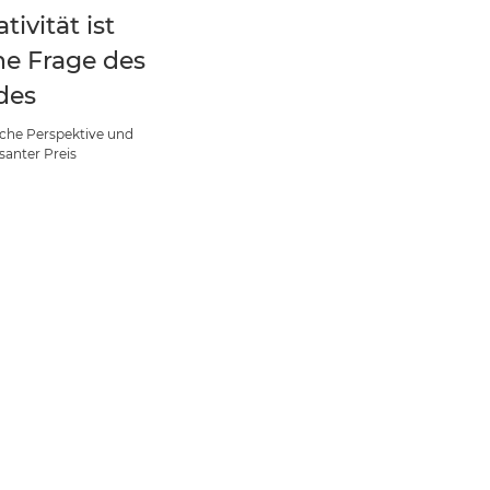
tivität ist
ne Frage des
des
iche Perspektive und
santer Preis