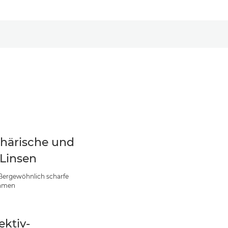
härische und
Linsen
ßergewöhnlich scharfe
hmen
ektiv-