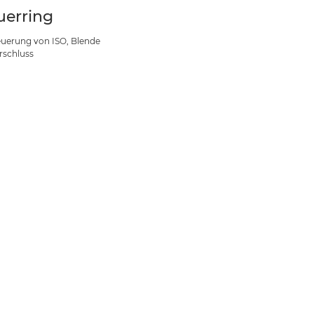
uerring
euerung von ISO, Blende
rschluss