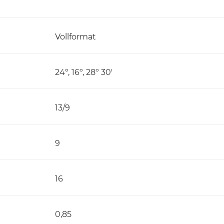
Vollformat
24º, 16º, 28º 30'
13/9
9
16
0,85