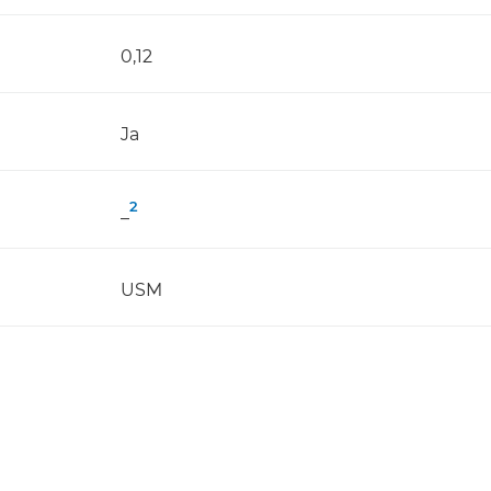
0,12
Ja
2
_
USM