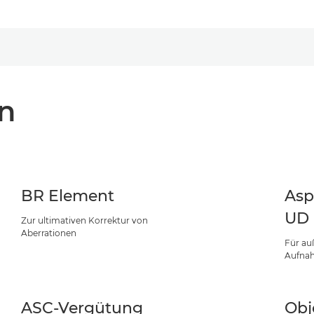
n
BR Element
Asp
UD 
Zur ultimativen Korrektur von
Aberrationen
Für au
Aufna
ASC-Vergütung
Obj