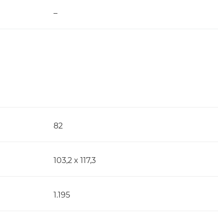
–
82
103,2 x 117,3
1.195