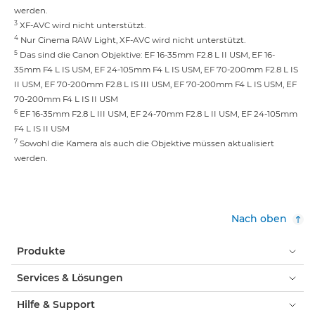
werden.
3
XF-AVC wird nicht unterstützt.
4
Nur Cinema RAW Light, XF-AVC wird nicht unterstützt.
5
Das sind die Canon Objektive: EF 16-35mm F2.8 L II USM, EF 16-
35mm F4 L IS USM, EF 24-105mm F4 L IS USM, EF 70-200mm F2.8 L IS
II USM, EF 70-200mm F2.8 L IS III USM, EF 70-200mm F4 L IS USM, EF
70-200mm F4 L IS II USM
6
EF 16-35mm F2.8 L III USM, EF 24-70mm F2.8 L II USM, EF 24-105mm
F4 L IS II USM
7
Sowohl die Kamera als auch die Objektive müssen aktualisiert
werden.
Nach oben
Produkte
Services & Lösungen
Hilfe & Support