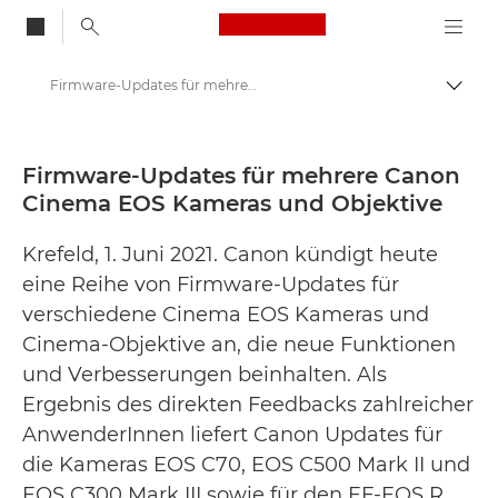
Canon Logo, back to
Firmware-Updates für mehrere Canon Cinema EOS Kameras und Objektive - Canon Presse Center
Auf B
Canon
Newsroom
Firmware-Updates für mehrere Canon
Cinema EOS Kameras und Objektive
Pressemitteilungen – Newsroom
Krefeld, 1. Juni 2021. Canon kündigt heute
eine Reihe von Firmware-Updates für
verschiedene Cinema EOS Kameras und
Cinema-Objektive an, die neue Funktionen
und Verbesserungen beinhalten. Als
Ergebnis des direkten Feedbacks zahlreicher
AnwenderInnen liefert Canon Updates für
die Kameras EOS C70, EOS C500 Mark II und
EOS C300 Mark III sowie für den EF-EOS R