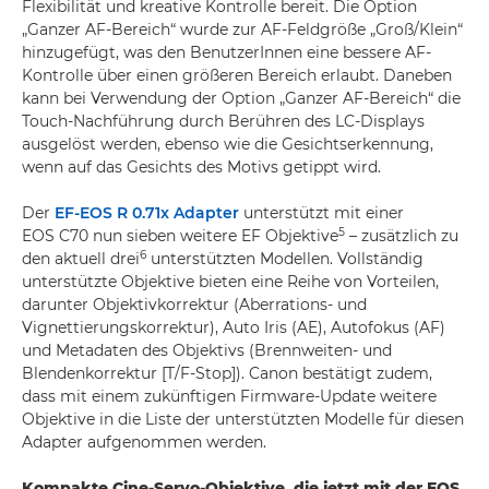
Flexibilität und kreative Kontrolle bereit. Die Option
„Ganzer AF-Bereich“ wurde zur AF-Feldgröße „Groß/Klein“
hinzugefügt, was den BenutzerInnen eine bessere AF-
Kontrolle über einen größeren Bereich erlaubt. Daneben
kann bei Verwendung der Option „Ganzer AF-Bereich“ die
Touch-Nachführung durch Berühren des LC-Displays
ausgelöst werden, ebenso wie die Gesichtserkennung,
wenn auf das Gesichts des Motivs getippt wird.
Der
EF-EOS R 0.71x Adapter
unterstützt mit einer
5
EOS C70 nun sieben weitere EF Objektive
– zusätzlich zu
6
den aktuell drei
unterstützten Modellen. Vollständig
unterstützte Objektive bieten eine Reihe von Vorteilen,
darunter Objektivkorrektur (Aberrations- und
Vignettierungskorrektur), Auto Iris (AE), Autofokus (AF)
und Metadaten des Objektivs (Brennweiten- und
Blendenkorrektur [T/F-Stop]). Canon bestätigt zudem,
dass mit einem zukünftigen Firmware-Update weitere
Objektive in die Liste der unterstützten Modelle für diesen
Adapter aufgenommen werden.
Kompakte Cine-Servo-Objektive, die jetzt mit der EOS