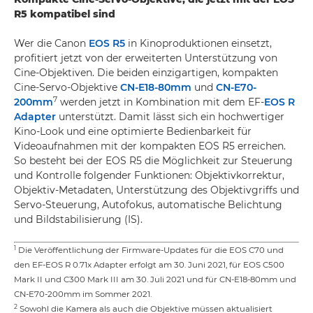
R5 kompatibel sind
Wer die Canon
EOS R5
in Kinoproduktionen einsetzt,
profitiert jetzt von der erweiterten Unterstützung von
Cine-Objektiven. Die beiden einzigartigen, kompakten
Cine-Servo-Objektive
CN-E18-80mm
und
CN-E70-
7
200mm
werden jetzt in Kombination mit dem EF-
EOS R
Adapter
unterstützt. Damit lässt sich ein hochwertiger
Kino-Look und eine optimierte Bedienbarkeit für
Videoaufnahmen mit der kompakten EOS R5 erreichen.
So besteht bei der EOS R5 die Möglichkeit zur Steuerung
und Kontrolle folgender Funktionen: Objektivkorrektur,
Objektiv-Metadaten, Unterstützung des Objektivgriffs und
Servo-Steuerung, Autofokus, automatische Belichtung
und Bildstabilisierung (IS).
1
Die Veröffentlichung der Firmware-Updates für die EOS C70 und
den EF-EOS R 0.71x Adapter erfolgt am 30. Juni 2021, für EOS C500
Mark II und C300 Mark III am 30. Juli 2021 und für CN-E18-80mm und
CN-E70-200mm im Sommer 2021.
2
Sowohl die Kamera als auch die Objektive müssen aktualisiert