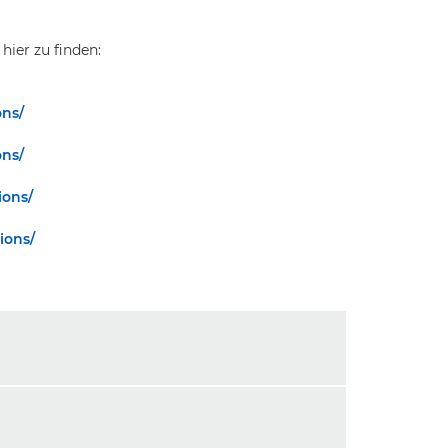
hier zu finden:
ons/
ons/
ions/
ions/