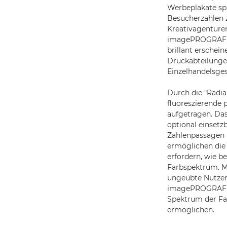
Werbeplakate spi
Besucherzahlen 
Kreativagenture
imagePROGRAF G
brillant erschein
Druckabteilungen
Einzelhandelsges
Durch die "Radia
fluoreszierende 
aufgetragen. Das
optional einsetz
Zahlenpassagen 
ermöglichen die
erfordern, wie 
Farbspektrum. M
ungeübte Nutzer:
imagePROGRAF GP
Spektrum der Fa
ermöglichen.