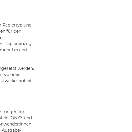
n Papiertyp und
en für den
e
en Papiereinzug
 mehr berührt
ngesetzt werden.
entyp oder
ufwickeleinheit
istungen für
isfeld, ONYX und
Anwender:innen
n Ausgabe-