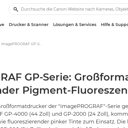
ve
Drucker & Scanner
Lösungen & Services
Hilfe & Supp
Canon imagePROGRAF GP-Serie: Großformatiger Grafikdruck mit wasserbasierender Pigment-Fluoreszenztinte - Canon Presse Center
F GP-Serie: Großformat
nder Pigment-Fluoreszen
e Großformatdrucker der "imagePROGRAF"-Serie g
-4000 (44 Zoll) und GP-2000 (24 Zoll), kommen 
wie fluoreszierender pinker Tinte zum Einsatz. Die