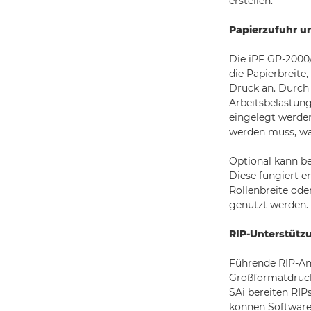
erstellen.
Papierzufuhr 
Die iPF GP-2000
die Papierbreite
Druck an. Durch 
Arbeitsbelastun
eingelegt werden
werden muss, wa
Optional kann be
Diese fungiert e
Rollenbreite ode
genutzt werden.
RIP-Unterstütz
Führende RIP-An
Großformatdrucke
SAi bereiten RI
können Software