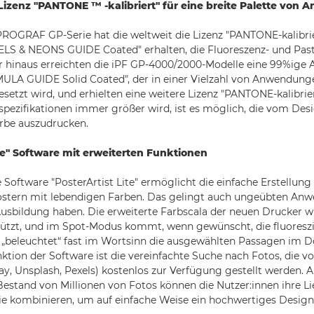
 Lizenz "PANTONE
™
-kalibriert" für eine breite Palette vo
OGRAF GP-Serie hat die weltweit die Lizenz "PANTONE-kalibrie
S & NEONS GUIDE Coated" erhalten, die Fluoreszenz- und Past
r hinaus erreichten die iPF GP-4000/2000-Modelle eine 99%ige
A GUIDE Solid Coated", der in einer Vielzahl von Anwendung
setzt wird, und erhielten eine weitere Lizenz "PANTONE-kalibrier
pezifikationen immer größer wird, ist es möglich, die vom Des
arbe auszudrucken.
ite" Software mit erweiterten Funktionen
e Software "PosterArtist Lite" ermöglicht die einfache Erstellung
stern mit lebendigen Farben. Das gelingt auch ungeübten Anwe
Ausbildung haben. Die erweiterte Farbscala der neuen Drucker w
tützt, und im Spot-Modus kommt, wenn gewünscht, die fluoreszi
e „beleuchtet“ fast im Wortsinn die ausgewählten Passagen im 
ktion der Software ist die vereinfachte Suche nach Fotos, die vo
ay, Unsplash, Pexels) kostenlos zur Verfügung gestellt werden.
stand von Millionen von Fotos können die Nutzer:innen ihre Li
e kombinieren, um auf einfache Weise ein hochwertiges Design 