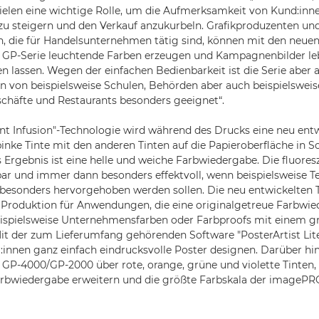
elen eine wichtige Rolle, um die Aufmerksamkeit von Kund:inne
zu steigern und den Verkauf anzukurbeln. Grafikproduzenten un
n, die für Handelsunternehmen tätig sind, können mit den neue
P-Serie leuchtende Farben erzeugen und Kampagnenbilder le
en lassen. Wegen der einfachen Bedienbarkeit ist die Serie aber 
 von beispielsweise Schulen, Behörden aber auch beispielsweis
chäfte und Restaurants besonders geeignet“.
nt Infusion"-Technologie wird während des Drucks eine neu ent
pinke Tinte mit den anderen Tinten auf die Papieroberfläche in S
 Ergebnis ist eine helle und weiche Farbwiedergabe. Die fluoresz
bar und immer dann besonders effektvoll, wenn beispielsweise Te
besonders hervorgehoben werden sollen. Die neu entwickelten 
 Produktion für Anwendungen, die eine originalgetreue Farbwi
beispielsweise Unternehmensfarben oder Farbproofs mit einem g
it der zum Lieferumfang gehörenden Software "PosterArtist Lit
innen ganz einfach eindrucksvolle Poster designen. Darüber hi
-4000/GP-2000 über rote, orange, grüne und violette Tinten, 
rbwiedergabe erweitern und die größte Farbskala der imageP