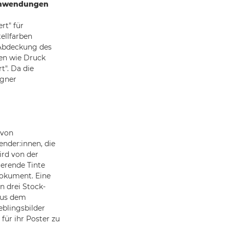
n Anwendungen
rt" für
ellfarben
 Abdeckung des
en wie Druck
t". Da die
igner
 von
nder:innen, die
ird von der
erende Tinte
Dokument. Eine
n drei Stock-
 Aus dem
eblingsbilder
für ihr Poster zu