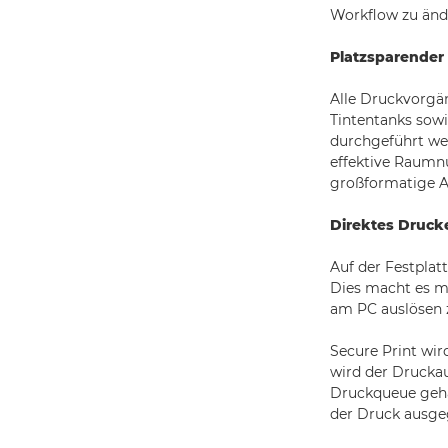
Workflow zu änd
Platzsparender
Alle Druckvorgän
Tintentanks sowi
durchgeführt wer
effektive Raumn
großformatige A
Direktes Druck
Auf der Festplat
Dies macht es m
am PC auslösen 
Secure Print wir
wird der Druckau
Druckqueue geha
der Druck ausge