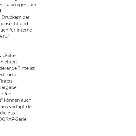
n zu erregen, die
d
n Druckern der
bensecht und
auch für interne
e für
wickelte
chichten
ierende Tinte ist
xt- oder
Tinten
edergabe
roßen
e" können auch
naus verfügt der
die das
ROGRAF-Serie