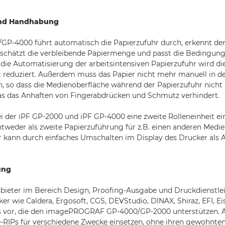
und Handhabung
/GP-4000 führt automatisch die Papierzufuhr durch, erkennt de
, schätzt die verbleibende Papiermenge und passt die Bedingung
die Automatisierung der arbeitsintensiven Papierzufuhr wird di
g reduziert. Außerdem muss das Papier nicht mehr manuell in d
, so dass die Medienoberfläche während der Papierzufuhr nicht
s das Anhaften von Fingerabdrücken und Schmutz verhindert.
i der iPF GP-2000 und iPF GP-4000 eine zweite Rolleneinheit ei
ntweder als zweite Papierzuführung für z.B. einen anderen Medi
r kann durch einfaches Umschalten im Display des Drucker als A
ung
bieter im Bereich Design, Proofing-Ausgabe und Druckdienstle
r wie Caldera, Ergosoft, CGS, DEVStudio, DINAX, Shiraz, EFI, E
Ps vor, die den imagePROGRAF GP-4000/GP-2000 unterstützen. 
-RIPs für verschiedene Zwecke einsetzen, ohne ihren gewohnte