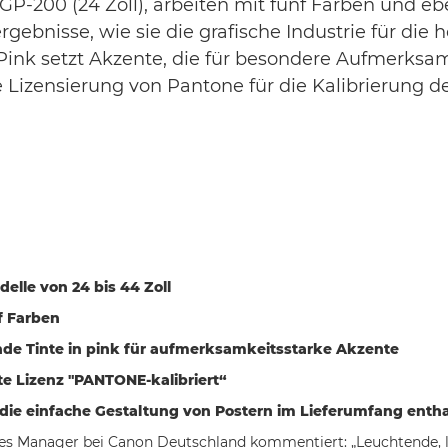
200 (24 Zoll), arbeiten mit fünf Farben und ebenf
rbergebnisse, wie sie die grafische Industrie für 
e Pink setzt Akzente, die für besondere Aufmerks
te Lizensierung von Pantone für die Kalibrierung d
elle von 24 bis 44 Zoll
f Farben
nde Tinte in pink für aufmerksamkeitsstarke Akzente
te Lizenz "PANTONE-kalibriert“
 die einfache Gestaltung von Postern im Lieferumfang enth
les Manager bei Canon Deutschland kommentiert: „Leuchtende, 