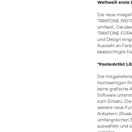
Weltweit erste
Die neue imagePR
"PANTONE PASTEL
umfasst. Darübe
"PANTONE FORMUL
und Design einge
Auswahl an Farbs
beabsichtigte F
"PosterArtist L
Die mitgeliefert
hochwertigen Po
keine grafische 
Software unters
zum Einsatz. Di
weitere neue Fun
Anbietern (Pixab
umfangreichen Be
auswählen und si