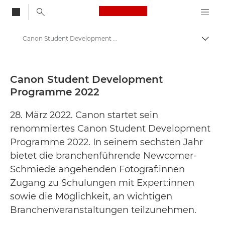
Canon Logo, back to
Canon Student Development Programme 2022 - Canon Presse Center
Auf B
Canon
Newsroom
Canon Student Development
Programme 2022
Pressemitteilungen – Newsroom
28. März 2022. Canon startet sein
renommiertes Canon Student Development
Programme 2022. In seinem sechsten Jahr
bietet die branchenführende Newcomer-
Schmiede angehenden Fotograf:innen
Zugang zu Schulungen mit Expert:innen
sowie die Möglichkeit, an wichtigen
Branchenveranstaltungen teilzunehmen.