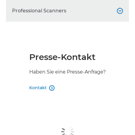
Professional Scanners

DR-C350

DR-C340

Presse-Kontakt
imageFORMULA DR–S350NW

imageFORMULA DR-S250N
Haben Sie eine Presse-Anfrage?

imageFORMULA RS40

Kontakt

imageFORMULA DR-S130

imageFORMULA CR-L1 UV

imageFORMULA CR-L1
