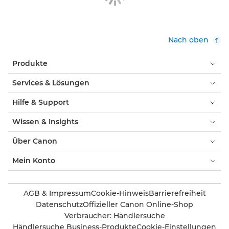
imageFORMULA DR-G2090

imageFORMULA DR-G2110

Nach oben
imageFORMULA DR-G2140

Produkte
imageFORMULA DR-S150

Services & Lösungen
Hilfe & Support
Wissen & Insights
Über Canon
Mein Konto
AGB & Impressum
Cookie-Hinweis
Barrierefreiheit
Datenschutz
Offizieller Canon Online-Shop
Verbraucher: Händlersuche
Händlersuche Business-Produkte
Cookie-Einstellungen