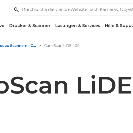
ve
Drucker & Scanner
Lösungen & Services
Hilfe & Supp
Produktfotos zu Scannern - Canon Presse Center
CanoScan LiDE 400
oScan LiDE