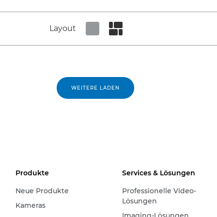
Layout
Set tiled view
Set masonry view
WEITERE LADEN
Produkte
Services & Lösungen
Neue Produkte
Professionelle Video-
Lösungen
Kameras
Imaging-Lösungen