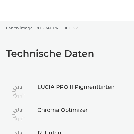
Canon imagePROGRAF PRO-1100
Toggle breadcrumbs
Übersicht
Technische Daten
Technische Daten
Support
LUCIA PRO II Pigmenttinten
Chroma Optimizer
12 Tinten