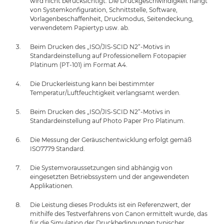
wird nicht berücksichtigt. Die Druckgeschwindigkeit hängt
von Systemkonfiguration, Schnittstelle, Software,
Vorlagenbeschaffenheit, Druckmodus, Seitendeckung,
verwendetem Papiertyp usw. ab.
Beim Drucken des „ISO/JIS-SCID N2“-Motivs in
Standardeinstellung auf Professionellem Fotopapier
Platinum (PT-101) im Format A4.
Die Druckerleistung kann bei bestimmter
Temperatur/Luftfeuchtigkeit verlangsamt werden.
Beim Drucken des „ISO/JIS-SCID N2“-Motivs in
Standardeinstellung auf Photo Paper Pro Platinum.
Die Messung der Geräuschentwicklung erfolgt gemäß
ISO7779 Standard.
Die Systemvoraussetzungen sind abhängig von
eingesetzten Betriebssystem und der angewendeten
Applikationen.
Die Leistung dieses Produkts ist ein Referenzwert, der
mithilfe des Testverfahrens von Canon ermittelt wurde, das
für die Simulation der Druckbedingungen typischer