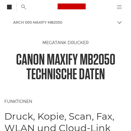
Canon Logo, back to
ARCH 000 MAXIFY MB2050
Auf B
Canon
MEGATANK DRUCKER
Canon Drucker
CANON MAXIFY MB2050
Tintenstrahldrucker für das Büro - Inkjet
TECHNISCHE DATEN
FUNKTIONEN
Druck, Kopie, Scan, Fax,
WLAN und Cloud-Link