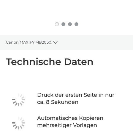
Canon MAXIFY MB2050
Toggle breadcrumbs
Übersicht
Technische Daten
Technische Daten
Support
Druck der ersten Seite in nur
ca. 8 Sekunden
TINTE KAUFEN
Automatisches Kopieren
mehrseitiger Vorlagen