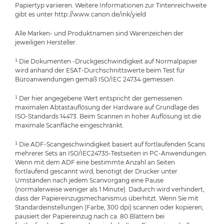
Papiertyp variieren. Weitere Informationen zur Tintenreichweite
gibt es unter http://www.canon.de/ink/yield
Alle Marken- und Produktnamen sind Warenzeichen der
jeweiligen Hersteller.
¹ Die Dokumenten -Druckgeschwindigkeit auf Normalpapier
wird anhand der ESAT-Durchschnittswerte beim Test für
Büroanwendungen gemäß ISO/IEC 24734 gemessen.
¹ Der hier angegebene Wert entspricht der gemessenen
maximalen Abtastauflösung der Hardware auf Grundlage des
ISO-Standards 14473. Beim Scannen in hoher Auflösung ist die
maximale Scanfläche eingeschränkt.
¹ Die ADF-Scangeschwindigkeit basiert auf fortlaufenden Scans
mehrerer Sets an ISO/IEC24735-Testseiten in PC-Anwendungen.
Wenn mit dem ADF eine bestimmte Anzahl an Seiten
fortlaufend gescannt wird, benötigt der Drucker unter
Umständen nach jedem Scanvorgang eine Pause
(normalerweise weniger als 1 Minute). Dadurch wird verhindert,
dass der Papiereinzugsmechanismus überhitzt. Wenn Sie mit
Standardeinstellungen (Farbe, 300 dpi) scannen oder kopieren,
pausiert der Papiereinzug nach ca. 80 Blättern bei