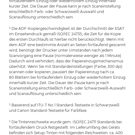
fortlaufendem Einzug oder wiederholtem Einzug innerhalb
kurzer Zeit. Die Dauer der Pause kann je nach Scaneinstellung
einschließlich Farb- oder Schwarzweiß-Auswahl und
Scanauflösung unterschiedlich sein.
¹ Die ADF-Kopiergeschwindigkeit ist der Durchschnitt der ESAT
im Einseitendruck gemäß ISO/IEC 24735; die Zeit für die Kopie
des ersten Durchlaufs ist hierbei nicht berücksichtigt. Wenn mit
dem ADF eine bestimmte Anzahl an Seiten fortlaufend gescannt
wird, benötigt der Drucker unter Umständen nach jedem
Scanvorgang eine Pause (normalerweise weniger als 1 Minute).
Dadurch wird verhindert, dass der Papiereinzugsmechanismus
überhitzt. Wenn Sie mit Standardeinstellungen (Farbe, 300 dpi)
scannen oder kopieren, pausiert der Papiereinzug nach ca.
80 Blättern bei fortlaufendem Einzug oder wiederholtem Einzug
innerhalb kurzer Zeit. Die Dauer der Pause kann je nach
Scaneinstellung einschließlich Farb- oder Schwarzweiß-Auswahl
und Scanauflösung unterschiedlich sein.
¹ Basierend auf ITU-T No.1 Standard-Testseite in Schwarzweiß
und Canon Standard-Testseite für Farbfaxe.
¹ Die Tintenreichweite wurde gem. ISO/IEC 24711 Standards bei
fortlaufendem Druck festgestellt. Im Lieferumfang des Geräts
befinden sich Setup-Tinten mit folgenden Reichweiten: ca. 400