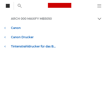
Canon Logo, back to
ARCH 000 MAXIFY MB5050
Auf B
Canon
Canon Drucker
Tintenstrahldrucker für das Büro - Inkjet