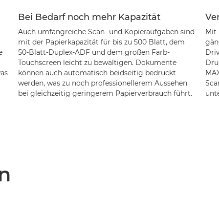
Bei Bedarf noch mehr Kapazität
Ve
Auch umfangreiche Scan- und Kopieraufgaben sind
Mit
mit der Papierkapazität für bis zu 500 Blatt, dem
gän
e
50-Blatt-Duplex-ADF und dem großen Farb-
Driv
Touchscreen leicht zu bewältigen. Dokumente
Dru
was
können auch automatisch beidseitig bedruckt
MAX
werden, was zu noch professionellerem Aussehen
Sca
bei gleichzeitig geringerem Papierverbrauch führt.
unte
n