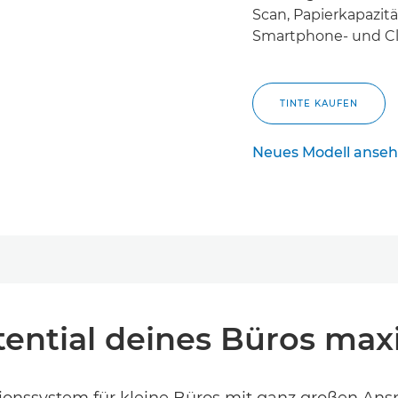
Scan, Papierkapazitä
Smartphone- und Cl
TINTE KAUFEN
Neues Modell anse
Neues Modell anse
tential deines Büros max