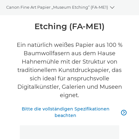
Canon Fine Art Papier „Museum Etching“ (FA-ME1)
Toggle bre
Übersicht
Etching (FA-ME1)
Technische Daten
Ein natürlich weißes Papier aus 100 %
Baumwollfasern aus dem Hause
Produktbewertungen
Hahnemühle mit der Struktur von
traditionellem Kunstdruckpapier, das
sich ideal für anspruchsvolle
Digitalkünstler, Galerien und Museen
eignet.
Bitte die vollständigen Spezifikationen

beachten