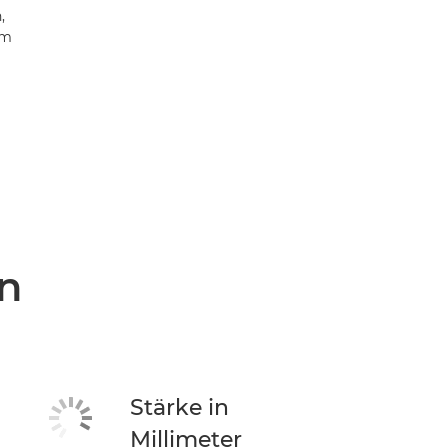
,
em
n
Stärke in
Millimeter