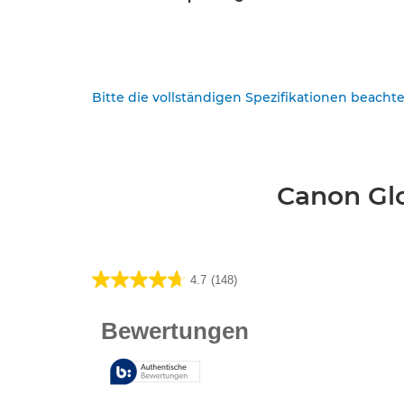
Bitte die vollständigen Spezifikationen beacht
Canon Glo
4.7
(148)
4.7
von
5
Sternen.
148
Bewertungen