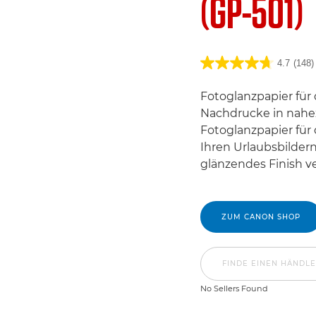
(GP-501)
4.7
(148)
Fotoglanzpapier für 
Nachdrucke in nahez
Fotoglanzpapier für 
Ihren Urlaubsbilder
glänzendes Finish ve
ZUM CANON SHOP
FINDE EINEN HÄNDL
No Sellers Found