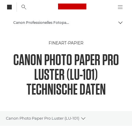
Canon Logo, back to
Canon Professionelles Fotopapier Luster LU-101 – A4, A3, A3+, A2
Auf B
Canon
FINEART-PAPIER
Canon Drucker
CANON PHOTO PAPER PRO
Fotopapier – A4, A3, A3+, A2, 4x6, 5x5, 5x7 – Hochglanz, Matt, Luster
LUSTER (LU-101)
TECHNISCHE DATEN
Canon Photo Paper Pro Luster (LU-101)
Toggle breadcrumbs