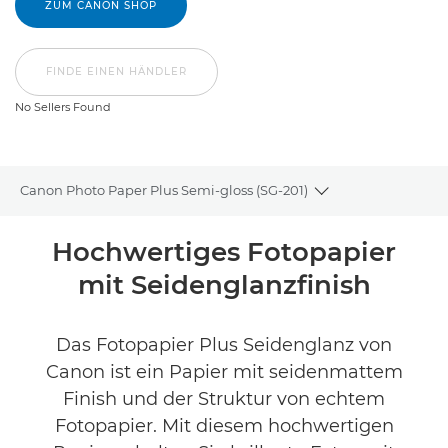
ZUM CANON SHOP
FINDE EINEN HÄNDLER
No Sellers Found
Canon Photo Paper Plus Semi-gloss (SG-201)
Toggle breadcru
Übersicht
Hochwertiges Fotopapier
mit Seidenglanzfinish
Technische Daten
Produktbewertungen
Das Fotopapier Plus Seidenglanz von
Canon ist ein Papier mit seidenmattem
FINDE EINEN HÄNDLER
Finish und der Struktur von echtem
No Sellers Found
Fotopapier. Mit diesem hochwertigen